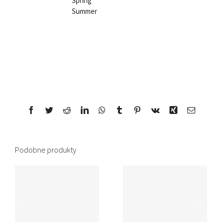
Spring
Summer
Share This Story, Choose Your
Platform!
Facebook
Twitter
Reddit
LinkedIn
WhatsApp
Tumblr
Pinterest
Vk
Xing
Email
Podobne produkty